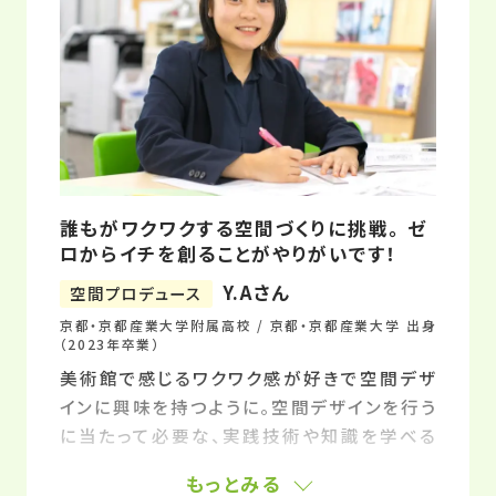
誰もがワクワクする空間づくりに挑戦。 ゼ
ロからイチを創ることがやりがいです！
Y.Aさん
空間プロデュース
京都・京都産業大学附属高校 / 京都・京都産業大学 出身
（2023年卒業）
美術館で感じるワクワク感が好きで空間デザ
インに興味を持つように。空間デザインを行う
に当たって必要な、実践技術や知識を学べる
ことと、2級建築士の資格取得がめざせるこ
もっとみる
とから、京芸デへの進学を決めました。当時