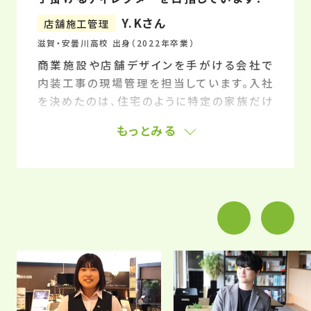
Y.Kさん
店舗施工管理
滋賀・安曇川高校 出身（2022年卒業）
商業施設や店舗デザインを手がける会社で
内装工事の現場管理を担当しています。入社
を決めたのは、住宅のように特定の家族だけ
が利用する場所ではなく、あらゆる人々が訪
もっとみる
れる空間を創造できる点に魅力を感じたか
ら。自分が携わったアパレルショップがオープ
ンし、多くのお客様で賑っている場面を見た
時には感動しました。京芸デで最も印象に残
っているのは、自分のアイデアをもとにカフェ
の設計図を描き、立体模型を作った授業で
す。実際に建築士として活躍されている先生
が、テキストには載っていないコツを交えて指
導してくださいました。それ以外にもチームで
考え、企画提案を行ったりと、実践に近い授