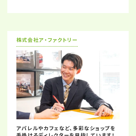
学んだことの中でも、特に良かったと思うの
は、自分が考えたことを人に伝えるための
『表現力』が身についたことです。『表現力』と
はつまり、頭の中のイメージを可視化する力。
アナログやデジタルで、イラストを描く力や、
株式会社ア・ファクトリー
図面を引く技術は、クライアントや社内のスタ
ッフとイメージを共有するためには欠かせな
いスキルです。2年間をかけて身につけた、ク
リエイティブ業界における実践的なノウハウ
は、今にしっかりと活かせられていると感じて
います。
アパレルやカフェなど、多彩なショップを
手掛けるディレクターを目指しています！