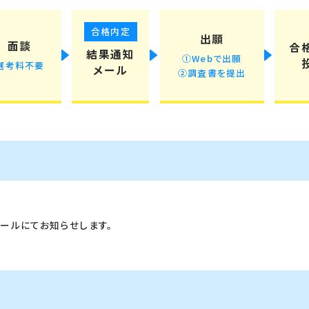
合格内定
出願
面談
合
結果通知
①Webで出願
選考料不要
メール
②調査書を提出
ールにてお知らせします。