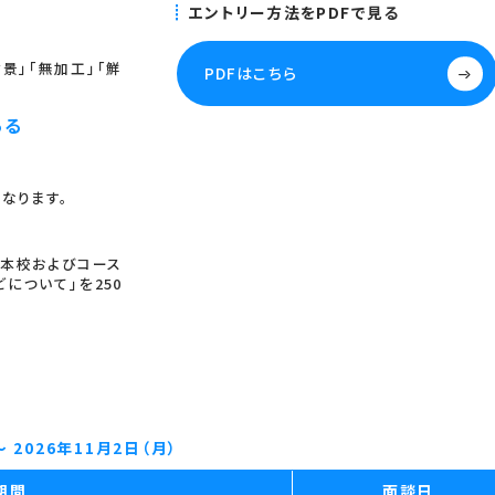
エントリー方法をPDFで見る
景」「無加工」「鮮
PDFはこちら
ある
なります。
、本校およびコース
について」を250
～ 2026年11月2日（月）
期間
面談日