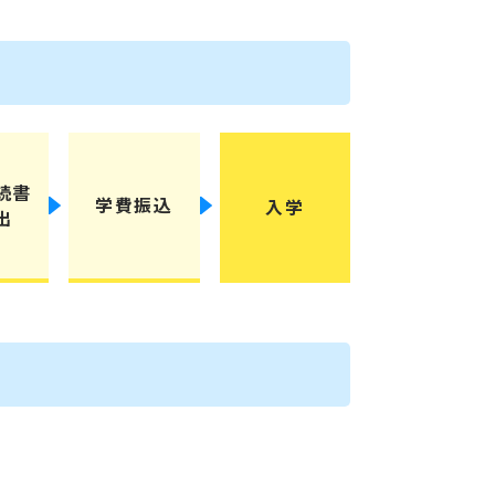
続書
学費振込
入学
出