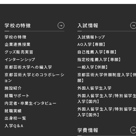
学校の特徴
入試情報
学校の特徴
入試情報トップ
企業連携授業
AO入学【専願】
グッズ販売実習
自己推薦入学【専願】
インターンシップ
指定校推薦入学【専願】
京都芸術大学への編入学
一般入学【併願】
京都芸術大学とのコラボレーシ
京都芸術大学併願制度入学【
ョン
願】
施設紹介
外国人留学生入学
就職サポート
外国人留学生入学/特別留学
入学【国内】
内定者・卒業生インタビュー
外国人留学生入学/特別留学
就職実績
入学【国外】
出身校一覧
入学Q＆A
学費情報