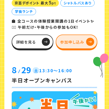
5
京芸デポイント 最大
シャトルバスあり
pt
学食ランチ
🏫 全コースの体験授業開講の1日イベント✨
🙆‍♀️ 午前だけ・午後からの参加もOK！
詳細を見る
参加申し込み
8
29
13:30〜16:00
土
半日オープンキャンパス