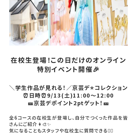
在校生登場！この日だけのオンライン
特別
イベント開催🎉
＼学生作品が見れる！／京芸デ⭐コレクション
⏰日時⏰9/13(土)11:00～12:00
🎫京芸デポイント2ptゲット！🎫
全6コースの在校生が登場し、自分でつくった作品を皆
さんにご紹介👩‍🎨✨
気になることもスタッフや在校生に質問できる🙆‍♀️