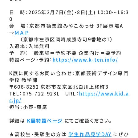
日　時：2025年2月7日(金)・8日(土) 10:00～16:3
0
会　場：京都市勧業館みやこめっせ 3F展示場A　
→
ＭＡＰ
　　（京都市左京区岡崎成勝寺町9番地の1）
入退場：入場無料
予　約：一般来場＝予約不要 企業向け＝要予約
特設ページ・予約：
https://www.k-ten.info/
K展に関するお問い合わせ：京都芸術デザイン専門
学校 教学課
〒606-8252 京都市左京区北白川上終町3
TEL：075-722-9231　URL：
https://www.kid.a
c.jp/
担当：小野・藤尾
詳細は
K展特設ページ
 にてご確認ください。
★高校生・受験生の方は 
学生作品見学DAY
 にぜひ