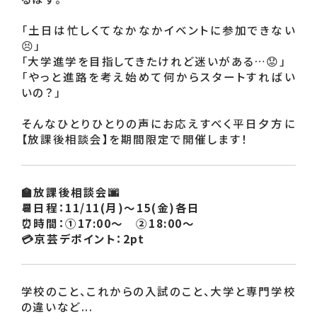
「土日は忙しくてなかなかイベントに参加できない
😣」

「大学進学を目指してきたけれど迷いがある…😟」

「やっと進路を考え始めて何からスタートすればい
いの？」

そんなひとりひとりの声にお応えすべく平日夕方に
【放課後相談会】を期間限定で開催します！
🏫放課後相談会🌆

📆日程：11/11(月)～15(金)各日

⏰時間：①17:00～　②18:00～

💳京芸デポイント：2pt
学校のこと、これからの入試のこと、大学と専門学校
の違いなど...
