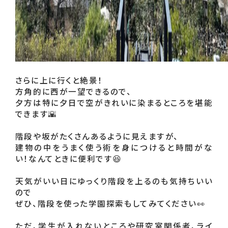
さらに上に行くと絶景！

方角的に西が一望できるので、

夕方は特に夕日で空がきれいに染まるところを堪能
できます🌇

階段や坂がたくさんあるように見えますが、

建物の中をうまく使う術を身につけると時間がな
い！なんてときに便利です😆

天気がいい日にゆっくり階段を上るのも気持ちいい
ので

ぜひ、階段を使った学園探索もしてみてください👀

ただ、学生が入れないところや研究室関係者、ライ