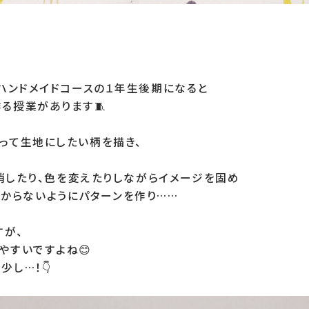
ハンドメイドコースの１年生後期になると

る授業があります🧵

って生地にしたい柄を描き、

を消したり、色を変えたりしながらイメージを固め

目が分からないようにパターンを作り……

が、

すいですよね😊

し…！👇