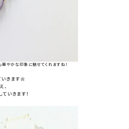
も華やかな印象に魅せてくれますね！
きます🌼

、

していきます！