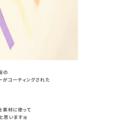
の

がコーティングされた

を素材に使って

思います🎀
