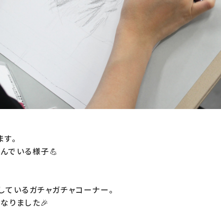
す。

でいる様子💪

しているガチャガチャコーナー。

なりました🎉