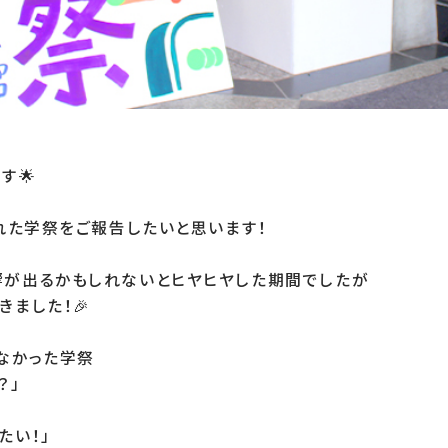
す🌟

れた学祭をご報告したいと思います！

が出るかもしれないとヒヤヒヤした期間でしたが

ました！🎉

なかった学祭

」

い！」
