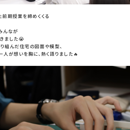
た前期授業を締めくくる

みんなが

ました😭

り組んだ住宅の図面や模型、

一人が想いを胸に、熱く語りました🔥