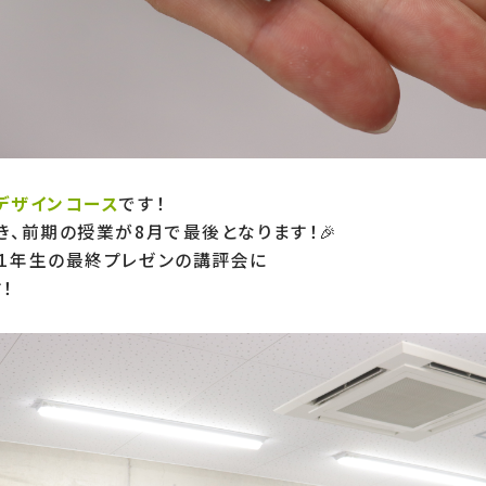
デザインコース
です！

、前期の授業が8月で最後となります！🎉

1年生の最終プレゼンの講評会に

！