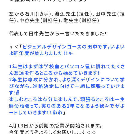
左から石川(助手)、渡辺先生(担任)、田中先生(担
任)、中谷先生(副担任)、兪先生(副担任)

代表して田中先生から一言いただきました！

👨＜「
ビジュアルデザインコースの田中です。いよい
よ新年度が始まりました！！✨

1年生はまずは学校🏫とパソコン💻に慣れてたくさ
ん友達を作るところから始めていきます！

2年生は専攻に分かれ、より深くデザインについて学
びながら、進路決定に向けて一緒に頑張っていきま
す!✌

楽しむところは存分に楽しんで、頑張るところは一生
懸命頑張って、実りのある1年になるよう我々でサポ
ートしていきます！！👍👍
」

4月13日から前期の授業が開始されます。

今年度どうぞよろしくお願いします☺☺