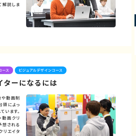
て解説しま
コース
ビジュアルデザインコース
イターになるには
像や動画制
台頭によっ
ています。
・動画クリ
予想される
クリエイタ