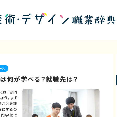
ース
は何が学べる？就職先は？
には、専門
ょう。まず
ることを理
確にするの
専門学校で