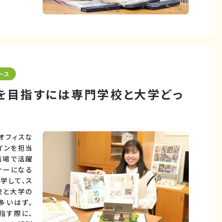
ース
ーを目指すには専門学校と大学どっ
オフィスな
インを担当
職場で活躍
ナーになる
学して、ス
校と大学の
多いはず。
指す際に、