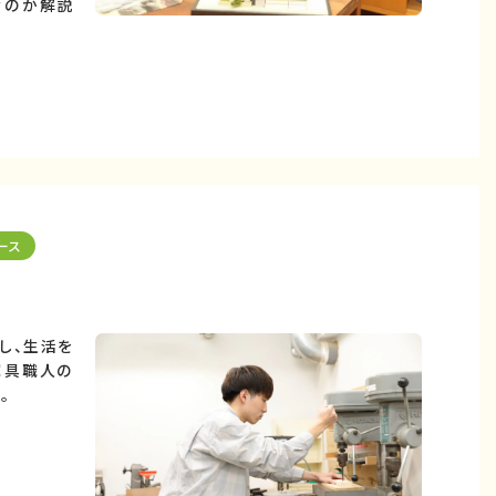
なのか解説
ース
し、生活を
家具職人の
。