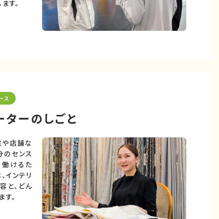
ます。
ース
ーターのしごと
宅や店舗な
分のセンス
て働けるた
、インテリ
容と、どん
ます。