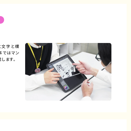
ス
と文字と構
事ではマン
します。