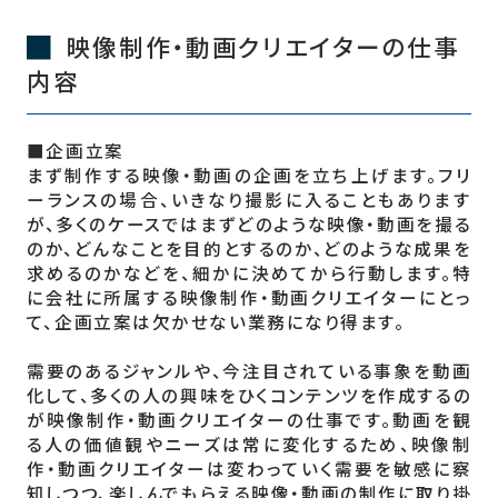
映像制作・動画クリエイターの仕事
内容
■企画立案
まず制作する映像・動画の企画を立ち上げます。フリ
ーランスの場合、いきなり撮影に入ることもあります
が、多くのケースではまずどのような映像・動画を撮る
のか、どんなことを目的とするのか、どのような成果を
求めるのかなどを、細かに決めてから行動します。特
に会社に所属する映像制作・動画クリエイターにとっ
て、企画立案は欠かせない業務になり得ます。
需要のあるジャンルや、今注目されている事象を動画
化して、多くの人の興味をひくコンテンツを作成するの
が映像制作・動画クリエイターの仕事です。動画を観
る人の価値観やニーズは常に変化するため、映像制
作・動画クリエイターは変わっていく需要を敏感に察
知しつつ、楽しんでもらえる映像・動画の制作に取り掛