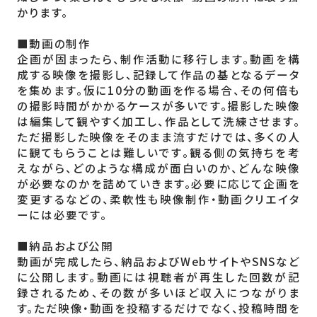
かります。
■動画の制作
企画が固まったら、制作活動に移行します。動画を構
成する映像を撮影し、記録して作品の基となるデータ
を集めます。仮に10分の動画を作る場合、その何倍も
の撮影時間がかかるケースが多いです。撮影した映像
は編集して観やすく加工し、作品として洗練させます。
ただ撮影した映像をそのまま流すだけでは、多くの人
に観てもらうことは難しいです。観る側の気持ちを考
えながら、どのような構成が面白いのか、どんな映像
が必要なのかを詰めていきます。必要に応じて企画を
変更するなどの、柔軟性も映像制作・動画クリエイタ
ーには必要です。
■納品および公開
動画が完成したら、納品およびWebサイトやSNSなど
に公開します。動画には視聴者が再生した回数が記
録されるため、その数が多いほど収入につながりま
す。ただ映像・動画を投稿するだけでなく、投稿時間を