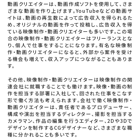
動画クリエイターは、動画作成ソフトを使用して、さま
ざまな動画を作り上げます。YouTubeなどの動画サ
イトは、動画の再生数によって広告収入を得られるた
め、オリジナルの動画を作って投稿し、広告収入を得
ている映像制作・動画クリエイターも多いです。この場
合の映像制作・動画クリエイターはフリーランスとな
り、個人で仕事をすることになります。有名な映像制
作・動画クリエイターになると、外部から案件を受け
る機会も増えて、収入アップにつながることもありま
す。
その他、映像制作・動画クリエイターは映像制作の関
連会社に就職することでも働けます。映像・動画の制
作を担当する部署に入社して、回された仕事をこなす
形で働く方法も考えられます。会社で働く映像制作・
動画クリエイターは、責任者であるプロデューサー、
構成や演出を担当するディレクター、撮影を担当する
カメラマン、作品の編集を行うエディター、2Dや3Dで
デザインを制作するCGデザイナーなど、さまざまな職
種に分かれることも多いです。