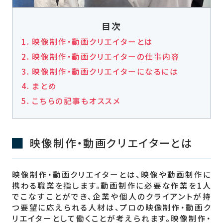
目次
映像制作・動画クリエイターとは
映像制作・動画クリエイターの仕事内容
映像制作・動画クリエイターになるには
まとめ
こちらの記事もオススメ
映像制作・動画クリエイターとは
映像制作・動画クリエイターとは、映像や動画制作に
携わる職業を指します。動画制作に必要な作業を1人
でこなすことができ、企業や個人のクライアントが持
つ要望に応えられる人材は、プロの映像制作・動画ク
リエイターとして働くことが考えられます。映像制作・