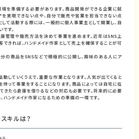
環境を準備する必要があります。商品開発ができる企業に就
アを実現できない点や、自分で販売や営業を担当できない点
として活動する際には、一般的に個人事業主として開業し、自
いです。
在庫管理や販売方法を決めて事業を進めます。近年はSNS上
客できれば、ハンドメイド作家として売上を確保することが可
分の商品をSNSなどで積極的に公開し、興味のある人にア
活動していくうえで、重要な作業となります。人気が出てくると
を持って事業をすることになります。商品によっては自宅に在
してきたら倉庫を借りるなどの対応も必要です。将来的に必要
、ハンドメイド作家になるための準備の一環です。
なスキルは？
キル