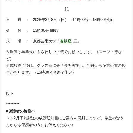
記
日 時 ： 2026年3月8日（日） 14時00分～15時00分頃
受 付 ： 13時30分 開始
式 場 ： 京都芸術大学「
春秋座
」
※服装は卒業式にふさわしい正装でお願いします。（スーツ・袴な
ど）
※式典終了後は、クラス毎に分科会を実施し、担任から卒業証書の授
与があります。（16時00分頃終了予定）
以上
*********
■保護者の皆様へ
（※2月下旬郵送の成績通知書にご案内を同封しますが、学生の皆さ
んからも保護者の方にお伝えください）