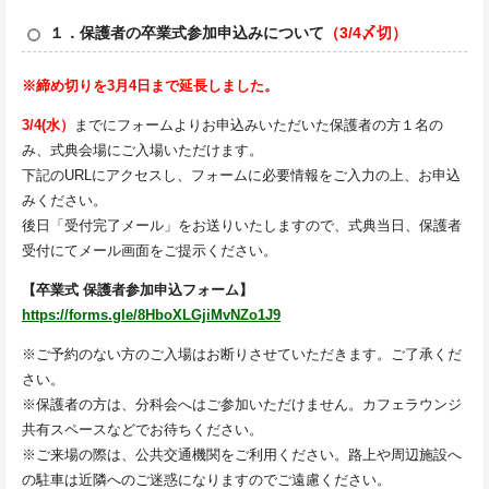
１．保護者の卒業式参加申込みについて
（3/4〆切）
※締め切りを3月4日まで延長しました。
3/4(水）
までにフォームよりお申込みいただいた保護者の方１名の
み、式典会場にご入場いただけます。
下記のURLにアクセスし、フォームに必要情報をご入力の上、お申込
みください。
後日「受付完了メール」をお送りいたしますので、式典当日、保護者
受付にてメール画面をご提示ください。
【卒業式 保護者参加申込フォーム】
https://forms.gle/8HboXLGjiMvNZo1J9
※ご予約のない方のご入場はお断りさせていただきます。ご了承くだ
さい。
※保護者の方は、分科会へはご参加いただけません。カフェラウンジ
共有スペースなどでお待ちください。
※ご来場の際は、公共交通機関をご利用ください。路上や周辺施設へ
の駐車は近隣へのご迷惑になりますのでご遠慮ください。