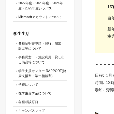
2022年度・2023年度・2024年
1
度・2025年度シラバス
Microsoftアカウントについて
自
新
学生生活
幸
各種証明書申請・発行、届出・
願出等について
事務局窓口・施設利用・貸し出
し備品等について
－－－－
学生支援センター RAPPORT(健
日程: 1月
康支援室・学生相談室)
時間: 12
学費について
場所: 秀
在学生奨学金について
－－－－
各種相談窓口
キャンパスマップ