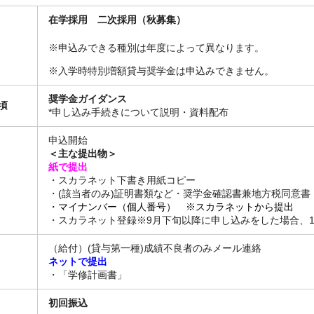
在学採用 二次採用（秋募集）
※申込みできる種別は年度によって異なります。
※入学時特別増額貸与奨学金は申込みできません。
奨学金ガイダンス
頃
*申し込み手続きについて説明・資料配布
申込開始
＜主な提出物＞
紙で提出
・スカラネット下書き用紙コピー
・(該当者のみ)証明書類など・奨学金確認書兼地方税同意書
・マイナンバー（個人番号） ※スカラネットから提出
・スカラネット登録※9月下旬以降に申し込みをした場合、
（給付）(貸与第一種)成績不良者のみメール連絡
ネットで提出
・「学修計画書」
初回振込