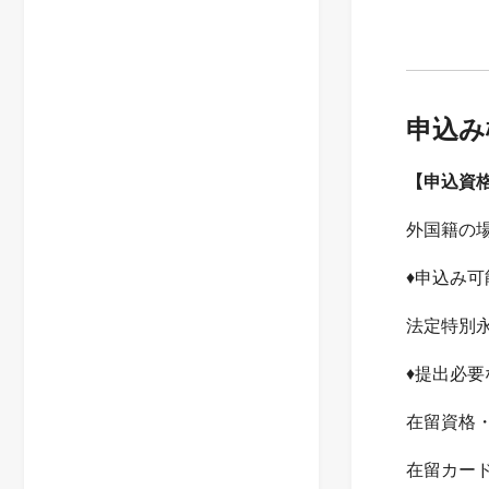
申込み
【申込資
外国籍の
♦申込み
法定特別永
♦提出必要
在留資格
在留カード