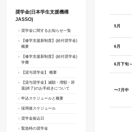
奨学金(日本学生支援機構
JASSO)
5
月
奨学金に関するお知らせ一覧
【修学支援新制度】(給付奨学金)
6
月
概要
【修学支援新制度】(給付奨学金)
学費
6
月下旬～
【貸与奨学金】 概要
【貸与奨学金】減額・増額・辞
退(終了)のお手続きについて
〜7月中
申込スケジュールと概要
採用後スケジュール
奨学金振込日
緊急時の奨学金