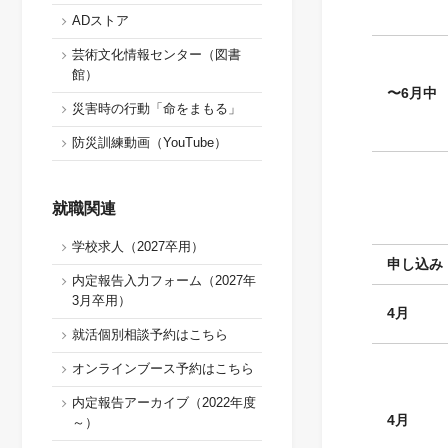
ADストア
芸術文化情報センター（図書
館）
〜6月中
災害時の行動「命をまもる」
防災訓練動画（YouTube）
就職関連
学校求人（2027卒用）
申し込み
内定報告入力フォーム（2027年
3月卒用）
4
月
就活個別相談予約はこちら
オンラインブース予約はこちら
内定報告アーカイブ（2022年度
4
月
～）