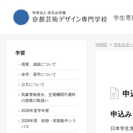
学生専
HOME
学生生活一
学習
授業、成績について
休学、退学について
公欠について
申
気象警報発令、交通機関不通時
の授業の取扱い
2026年度学年暦
申込み
2026年度 前期・前期集中シラ
バス
日本学生