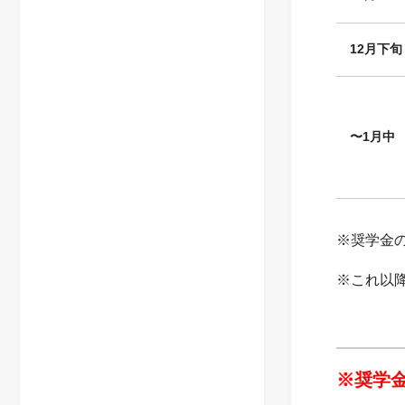
12
月下旬
〜1月中
※奨学金
※これ以
※奨学