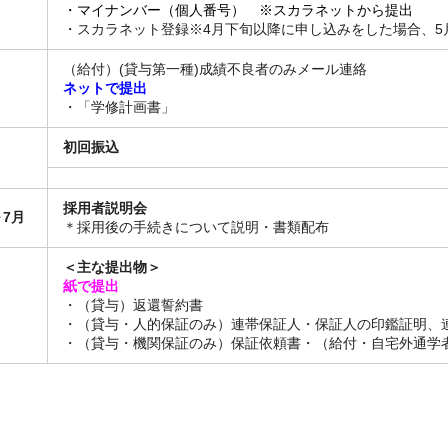
・マイナンバー（個人番号） ※スカラネットから提出
・スカラネット登録※4月下旬以降に申し込みをした場合、5
（給付）(貸与第一種)成績不良者のみメール連絡
ネットで提出
・「学修計画書」
初回振込
採用者説明会
7月
＊採用後の手続きについて説明・書類配布
＜主な提出物＞
紙で提出
・（貸与）返還誓約書
・（貸与・人的保証のみ）連帯保証人・保証人の印鑑証明、
・（貸与・機関保証のみ）保証依頼書・（給付・自宅外通学