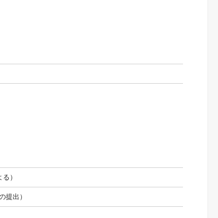
よる）
の提出）