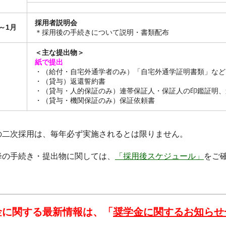
採用者説明会
～1月
＊採用後の手続きについて説明・書類配布
＜主な提出物＞
紙で提出
・（給付・自宅外通学者のみ）「自宅外通学証明書類」など
・（貸与）返還誓約書
・（貸与・人的保証のみ）連帯保証人・保証人の印鑑証明、
・（貸与・機関保証のみ）保証依頼書
の二次採用は、毎年必ず実施されるとは限りません。
降の手続き・提出物に関しては、
「採用後スケジュール」
をご
金に関する最新情報は、「
奨学金に関するお知らせ