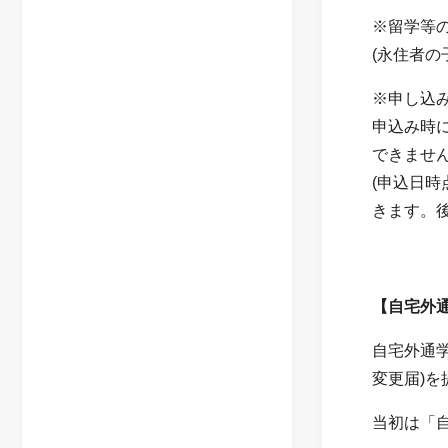
※留学等
(永住者
※申し込
申込み時
できませ
(申込日
きます。
【自宅外
自宅外通
変更届)
当初は「